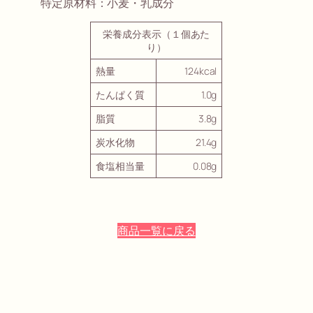
特定原材料：小麦・乳成分
栄養成分表示（１個あた
り）
熱量
124kcal
たんぱく質
1.0g
脂質
3.8g
炭水化物
21.4g
食塩相当量
0.08g
商品一覧に戻る