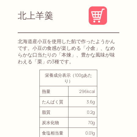
北上羊羹
北海道産小豆を使用した餡で作ったようかん
です。小豆の食感が楽しめる「小倉」、なめ
らかな口当たりの「本煉」、豊かな風味が味
わえる「栗」の3種です。
栄養成分表示（100gあた
り）
熱量
296kcal
たんぱく質
3.6g
脂質
0.2g
炭水化物
70g
食塩相当量
0.01g