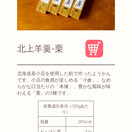
北上羊羹-栗
北海道産小豆を使用した餡で作ったようかん
です。小豆の食感が楽しめる「小倉」、なめ
らかな口当たりの「本煉」、豊かな風味が味
わえる「栗」の3種です。
栄養成分表示（100gあた
り）
熱量
281kcal
たんぱく質
3.1g