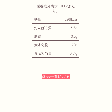
栄養成分表示（100gあた
り）
熱量
296kcal
たんぱく質
3.6g
脂質
0.2g
炭水化物
70g
食塩相当量
0.01g
商品一覧に戻る