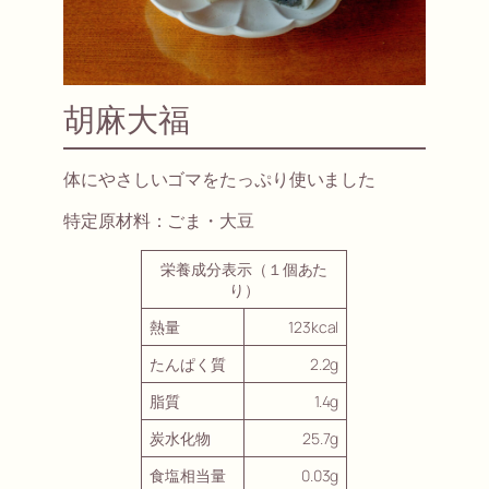
胡麻大福
体にやさしいゴマをたっぷり使いました
特定原材料：ごま・大豆
栄養成分表示（１個あた
り）
熱量
123kcal
たんぱく質
2.2g
脂質
1.4g
炭水化物
25.7g
食塩相当量
0.03g