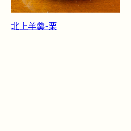
北上羊羹-栗