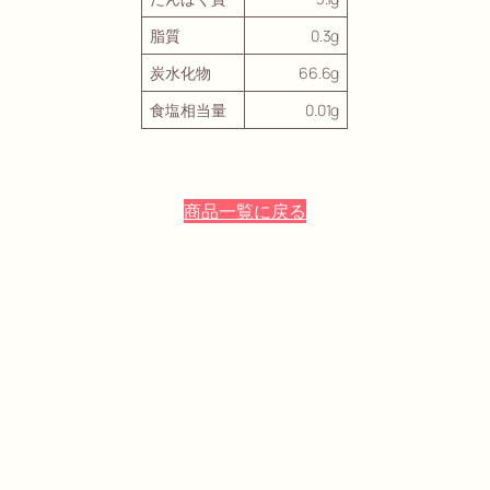
脂質
0.3g
炭水化物
66.6g
食塩相当量
0.01g
商品一覧に戻る