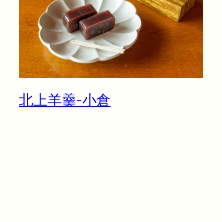
北上羊羹-小倉