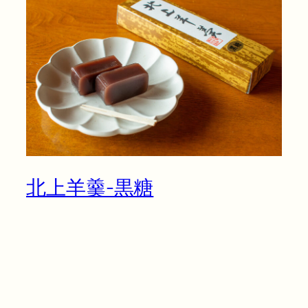
北上羊羹-黒糖