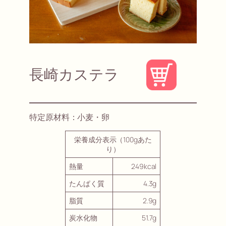
長崎カステラ
特定原材料：小麦・卵
栄養成分表示（100gあた
り）
熱量
249kcal
たんぱく質
4.3g
脂質
2.9g
炭水化物
51.7g