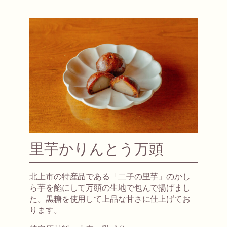
里芋かりんとう万頭
北上市の特産品である「二子の里芋」のかし
ら芋を餡にして万頭の生地で包んで揚げまし
た。黒糖を使用して上品な甘さに仕上げてお
ります。