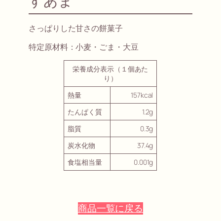
すあま
さっぱりした甘さの餅菓子
特定原材料：小麦・ごま・大豆
栄養成分表示（１個あた
り）
熱量
157kcal
たんぱく質
1.2g
脂質
0.3g
炭水化物
37.4g
食塩相当量
0.001g
商品一覧に戻る